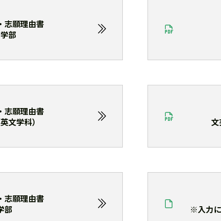
・志願理由書
済学部
・志願理由書
（英文学科）
文
・志願理由書
学部
※入力には