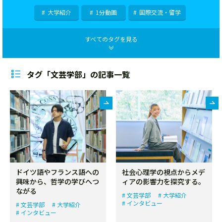
大学紹介
1分動画
国際交流・留学
タグ「文芸学部」の記事一覧
ドイツ語やフランス語への
社会心理学の視点からメデ
興味から、哲学の学びへつ
ィアの影響力を探究する。
ながる
文芸学部
大学紹介
インタビュー
文芸学部
大学紹介
インタビュー